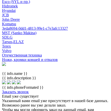
Esco (SYL и пр.)
Hidromek
Hyundai
JCB
John Deere
Komatsu
3eda8694-0dd1-4813-99e1-c7e3afc13327
MST (Sanko Makina)
SDLG
Tarsus-ELAZ
Terex
Volvo
Отечественная техника
Ножи, кромки ковшей и отвалов
{{ info.name }}
{{ info.description }}
{{ info.phoneFormated }}
Заказать звонок
Email уже существует
Указанный вами email
уже присутствует в нашей базе данных.
Возможно ранее вы уже делали заказ.
Чтобы мы могли оформить заказ на данный email, вам