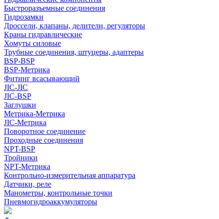
Быстроразъемные соединения
Гидрозамки
Дроссели, клапаны, делители, регуляторы
Краны гидравлические
Хомуты силовые
Трубные соединения, штуцеры, адаптеры
BSP-BSP
BSP-Метрика
Фитинг всасывающий
JIC-JIC
JIC-BSP
Заглушки
Метрика-Метрика
JIC-Метрика
Поворотное соединение
Проходные соединения
NPT-BSP
Тройники
NPT-Метрика
Контрольно-измерительная аппаратура
Датчики, реле
Манометры, контрольные точки
Пневмогидроаккумуляторы