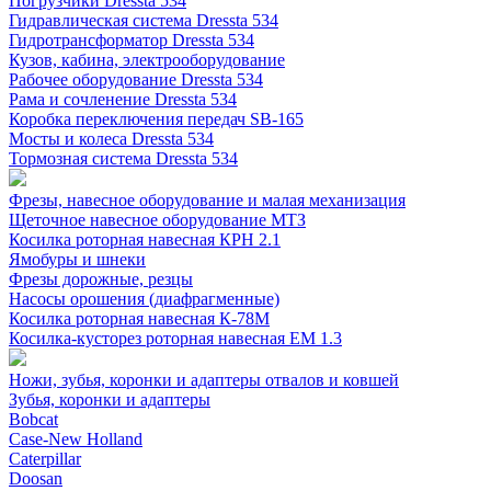
Погрузчики Dressta 534
Гидравлическая система Dressta 534
Гидротрансформатор Dressta 534
Кузов, кабина, электрооборудование
Рабочее оборудование Dressta 534
Рама и сочленение Dressta 534
Коробка переключения передач SB-165
Мосты и колеса Dressta 534
Тормозная система Dressta 534
Фрезы, навесное оборудование и малая механизация
Щеточное навесное оборудование МТЗ
Косилка роторная навесная КРН 2.1
Ямобуры и шнеки
Фрезы дорожные, резцы
Насосы орошения (диафрагменные)
Косилка роторная навесная К-78М
Косилка-кусторез роторная навесная ЕМ 1.3
Ножи, зубья, коронки и адаптеры отвалов и ковшей
Зубья, коронки и адаптеры
Bobcat
Case-New Holland
Caterpillar
Doosan