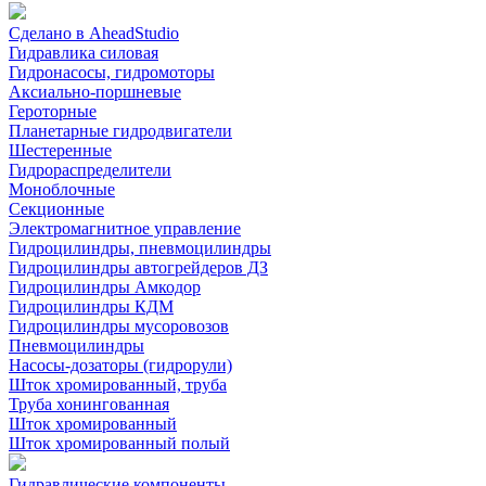
Сделано в AheadStudio
Гидравлика силовая
Гидронасосы, гидромоторы
Аксиально-поршневые
Героторные
Планетарные гидродвигатели
Шестеренные
Гидрораспределители
Моноблочные
Секционные
Электромагнитное управление
Гидроцилиндры, пневмоцилиндры
Гидроцилиндры автогрейдеров ДЗ
Гидроцилиндры Амкодор
Гидроцилиндры КДМ
Гидроцилиндры мусоровозов
Пневмоцилиндры
Насосы-дозаторы (гидрорули)
Шток хромированный, труба
Труба хонингованная
Шток хромированный
Шток хромированный полый
Гидравлические компоненты