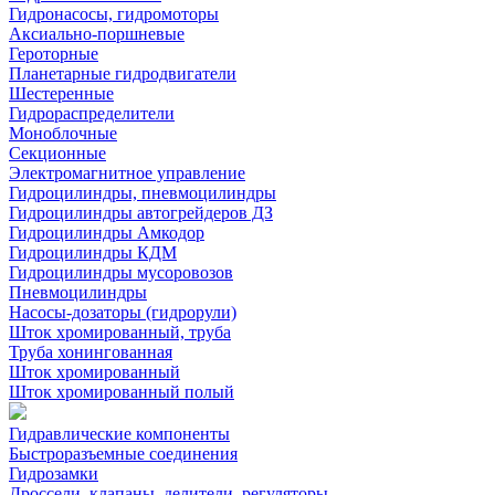
Гидронасосы, гидромоторы
Аксиально-поршневые
Героторные
Планетарные гидродвигатели
Шестеренные
Гидрораспределители
Моноблочные
Секционные
Электромагнитное управление
Гидроцилиндры, пневмоцилиндры
Гидроцилиндры автогрейдеров ДЗ
Гидроцилиндры Амкодор
Гидроцилиндры КДМ
Гидроцилиндры мусоровозов
Пневмоцилиндры
Насосы-дозаторы (гидрорули)
Шток хромированный, труба
Труба хонингованная
Шток хромированный
Шток хромированный полый
Гидравлические компоненты
Быстроразъемные соединения
Гидрозамки
Дроссели, клапаны, делители, регуляторы