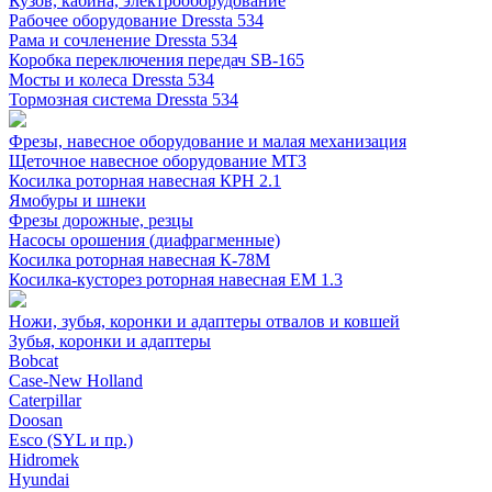
Кузов, кабина, электрооборудование
Рабочее оборудование Dressta 534
Рама и сочленение Dressta 534
Коробка переключения передач SB-165
Мосты и колеса Dressta 534
Тормозная система Dressta 534
Фрезы, навесное оборудование и малая механизация
Щеточное навесное оборудование МТЗ
Косилка роторная навесная КРН 2.1
Ямобуры и шнеки
Фрезы дорожные, резцы
Насосы орошения (диафрагменные)
Косилка роторная навесная К-78М
Косилка-кусторез роторная навесная ЕМ 1.3
Ножи, зубья, коронки и адаптеры отвалов и ковшей
Зубья, коронки и адаптеры
Bobcat
Case-New Holland
Caterpillar
Doosan
Esco (SYL и пр.)
Hidromek
Hyundai