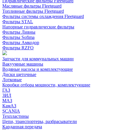
Гидравлические фильтры Fleetguard
Масляные фильтры Fleetguard
Топливные фильтры Fleetguard
Фильтры системы охлаждения Fleetguard
Фильтры STAL
Напорные гидравлические фильтры
Фильтры Ливны
Фильтры Sofima
Фильтры Амкодор
Фильтры RZFO
Запчасти для коммунальных машин
Вакуумные машины
Водяные насосы и комплектующие
Диски щеточные
Лотковые
Коробки отбора мощности, комплектующие
ГАЗ
ЗИЛ
МАЗ
КамАЗ
SCANIA
Техпластины
Цепи, транспортеры, разбрасыватели
Карданная передача