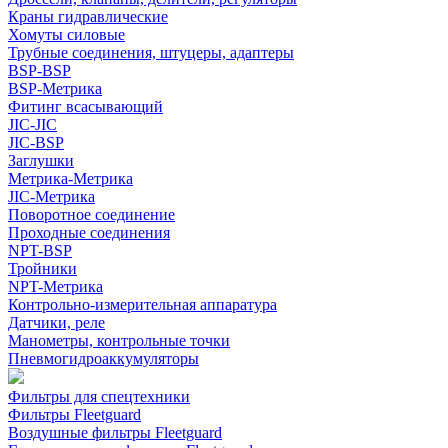
Краны гидравлические
Хомуты силовые
Трубные соединения, штуцеры, адаптеры
BSP-BSP
BSP-Метрика
Фитинг всасывающий
JIC-JIC
JIC-BSP
Заглушки
Метрика-Метрика
JIC-Метрика
Поворотное соединение
Проходные соединения
NPT-BSP
Тройники
NPT-Метрика
Контрольно-измерительная аппаратура
Датчики, реле
Манометры, контрольные точки
Пневмогидроаккумуляторы
Фильтры для спецтехники
Фильтры Fleetguard
Воздушные фильтры Fleetguard