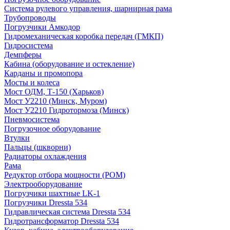
Система рулевого управления, шарнирная рама
Трубопроводы
Погрузчики Амкодор
Гидромеханическая коробка передач (ГМКП)
Гидросистема
Демпферы
Кабина (оборудование и остекление)
Карданы и промопора
Мосты и колеса
Мост ОДМ, Т-150 (Харьков)
Мост У2210 (Минск, Муром)
Мост У2210 Гидротормоза (Минск)
Пневмосистема
Погрузочное оборудование
Втулки
Пальцы (шкворни)
Радиаторы охлаждения
Рама
Редуктор отбора мощности (РОМ)
Электрооборудование
Погрузчики шахтные LK-1
Погрузчики Dressta 534
Гидравлическая система Dressta 534
Гидротрансформатор Dressta 534