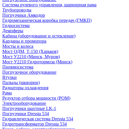
Система рулевого управления, шарнирная рама
Трубопроводы
Погрузчики Амкодор
Гидромеханическая коробка передач (ГМКП)
Гидросистема
Демпферы
Кабина (оборудование и остекление)
Карданы и промопора
Мосты и колеса
Мост ОДМ, Т-150 (Харьков)
Мост У2210 (Минск, Муром)
Мост У2210 Гидротормоза (Минск)
Пневмосистема
Погрузочное оборудование
Втулки
Пальцы (шкворни)
Радиаторы охлаждения
Рама
Редуктор отбора мощности (РОМ)
Электрооборудование
Погрузчики шахтные LK-1
Погрузчики Dressta 534
Гидравлическая система Dressta 534
Гидротрансформатор Dressta 534