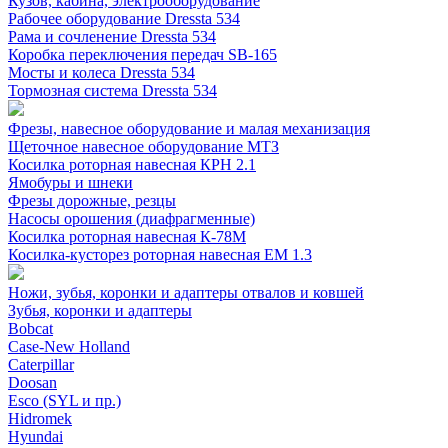
Кузов, кабина, электрооборудование
Рабочее оборудование Dressta 534
Рама и сочленение Dressta 534
Коробка переключения передач SB-165
Мосты и колеса Dressta 534
Тормозная система Dressta 534
Фрезы, навесное оборудование и малая механизация
Щеточное навесное оборудование МТЗ
Косилка роторная навесная КРН 2.1
Ямобуры и шнеки
Фрезы дорожные, резцы
Насосы орошения (диафрагменные)
Косилка роторная навесная К-78М
Косилка-кусторез роторная навесная ЕМ 1.3
Ножи, зубья, коронки и адаптеры отвалов и ковшей
Зубья, коронки и адаптеры
Bobcat
Case-New Holland
Caterpillar
Doosan
Esco (SYL и пр.)
Hidromek
Hyundai