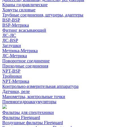
Краны гидравлические
Хомуты силовые
Трубные соединения, штуцеры, адаптеры
BSP-BSP
BSP-Метрика
Фитинг всасывающий
JIC-JIC
JIC-BSP
Заглушки
Метрика-Метрика
JIC-Метрика
Поворотное соединение
Проходные соединения
NPT-BSP
Тройники
NPT-Метрика
Контрольно-измерительная аппаратура
Датчики, реле
Манометры, контрольные точки
Пневмогидроаккумуляторы
Фильтры для спецтехники
Фильтры Fleetguard
Воздушные фильтры Fleetguard