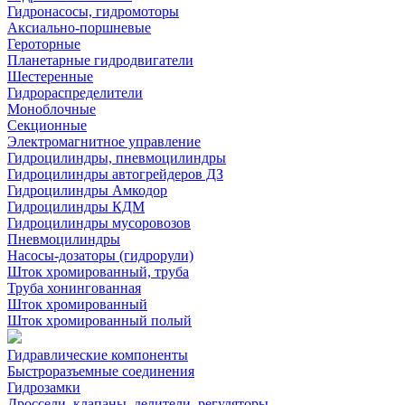
Гидронасосы, гидромоторы
Аксиально-поршневые
Героторные
Планетарные гидродвигатели
Шестеренные
Гидрораспределители
Моноблочные
Секционные
Электромагнитное управление
Гидроцилиндры, пневмоцилиндры
Гидроцилиндры автогрейдеров ДЗ
Гидроцилиндры Амкодор
Гидроцилиндры КДМ
Гидроцилиндры мусоровозов
Пневмоцилиндры
Насосы-дозаторы (гидрорули)
Шток хромированный, труба
Труба хонингованная
Шток хромированный
Шток хромированный полый
Гидравлические компоненты
Быстроразъемные соединения
Гидрозамки
Дроссели, клапаны, делители, регуляторы