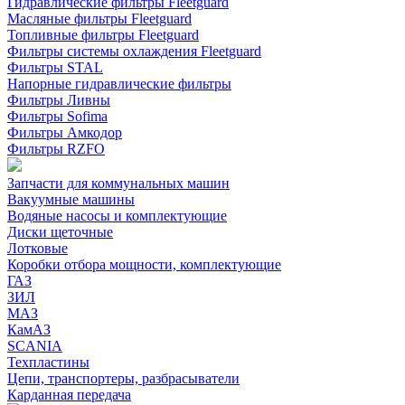
Гидравлические фильтры Fleetguard
Масляные фильтры Fleetguard
Топливные фильтры Fleetguard
Фильтры системы охлаждения Fleetguard
Фильтры STAL
Напорные гидравлические фильтры
Фильтры Ливны
Фильтры Sofima
Фильтры Амкодор
Фильтры RZFO
Запчасти для коммунальных машин
Вакуумные машины
Водяные насосы и комплектующие
Диски щеточные
Лотковые
Коробки отбора мощности, комплектующие
ГАЗ
ЗИЛ
МАЗ
КамАЗ
SCANIA
Техпластины
Цепи, транспортеры, разбрасыватели
Карданная передача