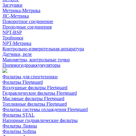
Заглушки
Метрика-Метрика
JIC-Метрика
Поворотное соединение
Проходные соединения
NPT-BSP
Тройники
NPT-Метрика
Контрольно-измерительная аппаратура
Датчики, реле
Манометры, контрольные точки
Пневмогидроаккумуляторы
Фильтры для спецтехники
Фильтры Fleetguard
Воздушные фильтры Fleetguard
Гидравлические фильтры Fleetguard
Масляные фильтры Fleetguard
Топливные фильтры Fleetguard
Фильтры системы охлаждения Fleetguard
Фильтры STAL
Напорные гидравлические фильтры
Фильтры Ливны
Фильтры Sofima