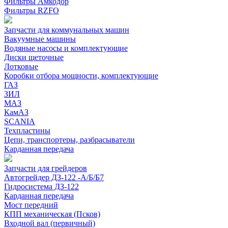
Фильтры Амкодор
Фильтры RZFO
Запчасти для коммунальных машин
Вакуумные машины
Водяные насосы и комплектующие
Диски щеточные
Лотковые
Коробки отбора мощности, комплектующие
ГАЗ
ЗИЛ
МАЗ
КамАЗ
SCANIA
Техпластины
Цепи, транспортеры, разбрасыватели
Карданная передача
Запчасти для грейдеров
Автогрейдер ДЗ-122 -А/Б/Б7
Гидросистема ДЗ-122
Карданная передача
Мост передний
КПП механическая (Псков)
Входной вал (первичный)