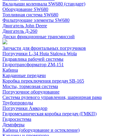
Вкладыши коленвала SW680 (стандарт)
Оборудование SW680
Топливная система SW680
Фильтрующие элементы SW680
Двигатель John Deere
Двигатель Д-260
Диски фрикционные трансмиссий
Запчасти для фронтальных погрузчиков
Погрузчики L-34 Huta Stalowa Wola
Гидравлика рабочей системы
Гидротрансформатор ZM-151
Кабина
Карданные передачи
Коробка переключения передач SB-165
Мосты, тормозная система
Погрузочное оборудование
Система рулевого управления, шарнирная рама
Трубопроводы
Погрузчики Амкодор
Гидромеханическая коробка передач (ГМКП)
Гидросистема
Демпферы
Кабина (оборудование и остекление)
Карданы и промопора