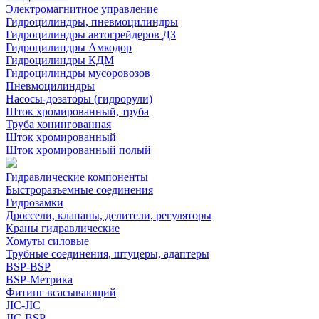
Электромагнитное управление
Гидроцилиндры, пневмоцилиндры
Гидроцилиндры автогрейдеров ДЗ
Гидроцилиндры Амкодор
Гидроцилиндры КДМ
Гидроцилиндры мусоровозов
Пневмоцилиндры
Насосы-дозаторы (гидрорули)
Шток хромированный, труба
Труба хонингованная
Шток хромированный
Шток хромированный полый
Гидравлические компоненты
Быстроразъемные соединения
Гидрозамки
Дроссели, клапаны, делители, регуляторы
Краны гидравлические
Хомуты силовые
Трубные соединения, штуцеры, адаптеры
BSP-BSP
BSP-Метрика
Фитинг всасывающий
JIC-JIC
JIC-BSP