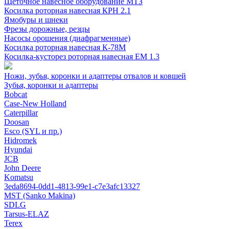
Щеточное навесное оборудование МТЗ
Косилка роторная навесная КРН 2.1
Ямобуры и шнеки
Фрезы дорожные, резцы
Насосы орошения (диафрагменные)
Косилка роторная навесная К-78М
Косилка-кусторез роторная навесная ЕМ 1.3
Ножи, зубья, коронки и адаптеры отвалов и ковшей
Зубья, коронки и адаптеры
Bobcat
Case-New Holland
Caterpillar
Doosan
Esco (SYL и пр.)
Hidromek
Hyundai
JCB
John Deere
Komatsu
3eda8694-0dd1-4813-99e1-c7e3afc13327
MST (Sanko Makina)
SDLG
Tarsus-ELAZ
Terex