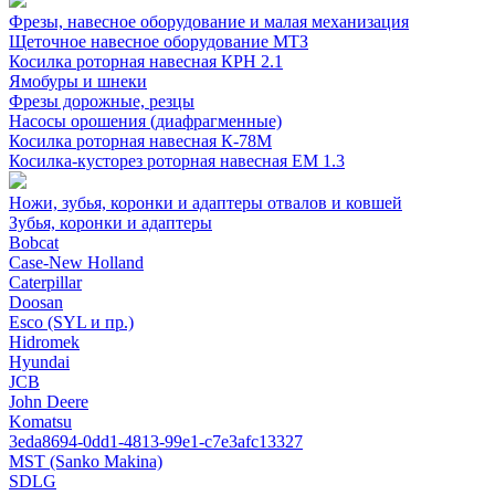
Фрезы, навесное оборудование и малая механизация
Щеточное навесное оборудование МТЗ
Косилка роторная навесная КРН 2.1
Ямобуры и шнеки
Фрезы дорожные, резцы
Насосы орошения (диафрагменные)
Косилка роторная навесная К-78М
Косилка-кусторез роторная навесная ЕМ 1.3
Ножи, зубья, коронки и адаптеры отвалов и ковшей
Зубья, коронки и адаптеры
Bobcat
Case-New Holland
Caterpillar
Doosan
Esco (SYL и пр.)
Hidromek
Hyundai
JCB
John Deere
Komatsu
3eda8694-0dd1-4813-99e1-c7e3afc13327
MST (Sanko Makina)
SDLG