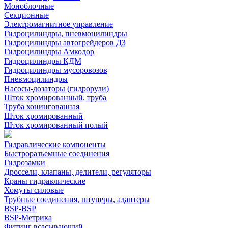
Моноблочные
Секционные
Электромагнитное управление
Гидроцилиндры, пневмоцилиндры
Гидроцилиндры автогрейдеров ДЗ
Гидроцилиндры Амкодор
Гидроцилиндры КДМ
Гидроцилиндры мусоровозов
Пневмоцилиндры
Насосы-дозаторы (гидрорули)
Шток хромированный, труба
Труба хонингованная
Шток хромированный
Шток хромированный полый
Гидравлические компоненты
Быстроразъемные соединения
Гидрозамки
Дроссели, клапаны, делители, регуляторы
Краны гидравлические
Хомуты силовые
Трубные соединения, штуцеры, адаптеры
BSP-BSP
BSP-Метрика
Фитинг всасывающий