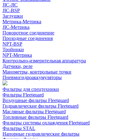
JIC-JIC
JIC-BSP
Заглушки
Метрика-Метрика
JIC-Метрика
Поворотное соединение
Проходные соединения
NPT-BSP
Тройники
NPT-Метрика
Контрольно-измерительная аппаратура
Датчики, реле
Манометры, контрольные точки
Пневмогидроаккумуляторы
Фильтры для спецтехники
Фильтры Fleetguard
Воздушные фильтры Fleetguard
Гидравлические фильтры Fleetguard
Масляные фильтры Fleetguard
Топливные фильтры Fleetguard
Фильтры системы охлаждения Fleetguard
Фильтры STAL
Напорные гидравлические фильтры