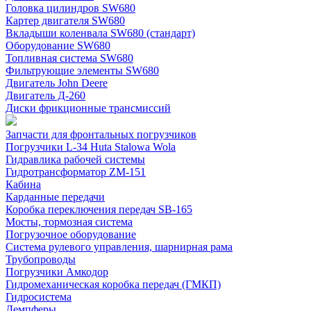
Головка цилиндров SW680
Картер двигателя SW680
Вкладыши коленвала SW680 (стандарт)
Оборудование SW680
Топливная система SW680
Фильтрующие элементы SW680
Двигатель John Deere
Двигатель Д-260
Диски фрикционные трансмиссий
Запчасти для фронтальных погрузчиков
Погрузчики L-34 Huta Stalowa Wola
Гидравлика рабочей системы
Гидротрансформатор ZM-151
Кабина
Карданные передачи
Коробка переключения передач SB-165
Мосты, тормозная система
Погрузочное оборудование
Система рулевого управления, шарнирная рама
Трубопроводы
Погрузчики Амкодор
Гидромеханическая коробка передач (ГМКП)
Гидросистема
Демпферы