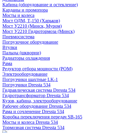
Кабина (оборудование и остекление)
Карданы и промопора
Мосты и колеса
Мост ОДМ, Т-150 (Харьков)
Мост У2210 (Минск, Муром)
Мост У2210 Гидротормоза (Минск)
Пневмосистема
Погрузочное оборудование
Втулки
Пальцы (шкворни)
Радиаторы охлаждения
Рама
Редуктор отбора мощности (РОМ)
Электрооборудование
Погрузчики шахтные LK-1
Погрузчики Dressta 534
Гидравлическая система Dressta 534
Гидротрансформатор Dressta 534
Кузов, кабина, электрооборудование
Рабочее оборудование Dressta 534
Рама и сочленение Dressta 534
Коробка переключения передач SB-165
Мосты и колеса Dressta 534
Тормозная система Dressta 534