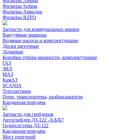
Фильтры Ливны
Фильтры Sofima
Фильтры Амкодор
Фильтры RZFO
Запчасти для коммунальных машин
Вакуумные машины
Водяные насосы и комплектующие
Диски щеточные
Лотковые
Коробки отбора мощности, комплектующие
ГАЗ
ЗИЛ
МАЗ
КамАЗ
SCANIA
Техпластины
Цепи, транспортеры, разбрасыватели
Карданная передача
Запчасти для грейдеров
Автогрейдер ДЗ-122 -А/Б/Б7
Гидросистема ДЗ-122
Карданная передача
Мост передний