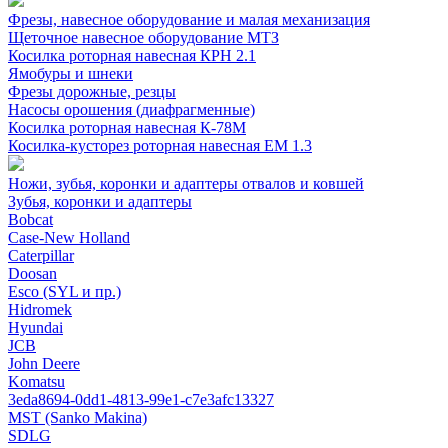
Фрезы, навесное оборудование и малая механизация
Щеточное навесное оборудование МТЗ
Косилка роторная навесная КРН 2.1
Ямобуры и шнеки
Фрезы дорожные, резцы
Насосы орошения (диафрагменные)
Косилка роторная навесная К-78М
Косилка-кусторез роторная навесная ЕМ 1.3
Ножи, зубья, коронки и адаптеры отвалов и ковшей
Зубья, коронки и адаптеры
Bobcat
Case-New Holland
Caterpillar
Doosan
Esco (SYL и пр.)
Hidromek
Hyundai
JCB
John Deere
Komatsu
3eda8694-0dd1-4813-99e1-c7e3afc13327
MST (Sanko Makina)
SDLG