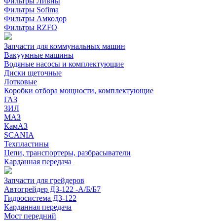
Фильтры Ливны
Фильтры Sofima
Фильтры Амкодор
Фильтры RZFO
Запчасти для коммунальных машин
Вакуумные машины
Водяные насосы и комплектующие
Диски щеточные
Лотковые
Коробки отбора мощности, комплектующие
ГАЗ
ЗИЛ
МАЗ
КамАЗ
SCANIA
Техпластины
Цепи, транспортеры, разбрасыватели
Карданная передача
Запчасти для грейдеров
Автогрейдер ДЗ-122 -А/Б/Б7
Гидросистема ДЗ-122
Карданная передача
Мост передний