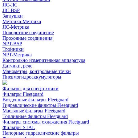
JIC-JIC
JIC-BSP
Заглушки
Метрика-Метрика
JIC-Метрика
Поворотное соединение
Проходные соединения
NPT-BSP
Тройники
NPT-Метрика
Контрольно-измерительная аппаратура
Датчики, реле
Манометры, контрольные точки
Пневмогидроаккумуляторы
Фильтры для спецтехники
Фильтры Fleetguard
Воздушные фильтры Fleetguard
Гидравлические фильтры Fleetguard
Масляные фильтры Fleetguard
Топливные фильтры Fleetguard
Фильтры системы охлаждения Fleetguard
Фильтры STAL
Напорные гидравлические фильтры