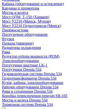
Кабина (оборудование и остекление)
Карданы и промопора
Мосты и колеса
Мост ОДМ, Т-150 (Харьков)
Мост У2210 (Минск, Муром)
Мост У2210 Гидротормоза (Минск)
Пневмосистема
Погрузочное оборудование
Втулки
Пальцы (шкворни)
Радиаторы охлаждения
Рама
Редуктор отбора мощности (РОМ)
Электрооборудование
Погрузчики шахтные LK-1
Погрузчики Dressta 534
Гидравлическая система Dressta 534
Гидротрансформатор Dressta 534
Кузов, кабина, электрооборудование
Рабочее оборудование Dressta 534
Рама и сочленение Dressta 534
Коробка переключения передач SB-165
Мосты и колеса Dressta 534
Тормозная система Dressta 534