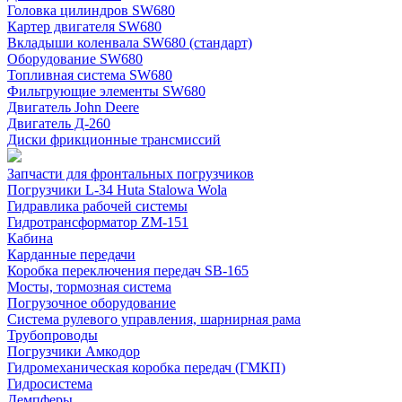
Головка цилиндров SW680
Картер двигателя SW680
Вкладыши коленвала SW680 (стандарт)
Оборудование SW680
Топливная система SW680
Фильтрующие элементы SW680
Двигатель John Deere
Двигатель Д-260
Диски фрикционные трансмиссий
Запчасти для фронтальных погрузчиков
Погрузчики L-34 Huta Stalowa Wola
Гидравлика рабочей системы
Гидротрансформатор ZM-151
Кабина
Карданные передачи
Коробка переключения передач SB-165
Мосты, тормозная система
Погрузочное оборудование
Система рулевого управления, шарнирная рама
Трубопроводы
Погрузчики Амкодор
Гидромеханическая коробка передач (ГМКП)
Гидросистема
Демпферы