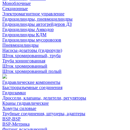
Моноблочные
Секционные
Электромагнитное управление
Гидроцилиндры, пневмоцилиндры
Гидроцилиндры автогрейдеров ДЗ
Гидроцилиндры Амкодор
Гидроцилиндры КДМ
Гидроцилиндры мусоровозов
Пневмоцилиндры
Насосы-дозаторы (гидрорули)
Шток хромированный, труба
Труба хонингованная
Шток хромированный
Шток хромированный полый
Гидравлические компоненты
Быстроразъемные соединения
Гидрозамки
Дроссели, клапаны, делители, регуляторы
Краны гидравлические
Хомуты силовые
Трубные соединения, штуцеры, адаптеры
BSP-BSP
BSP-Метрика
Фитинг всасывающий