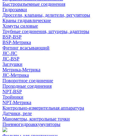
Быстроразъемные соединения
Гидрозамки
Дроссели, клапаны, делители, регуляторы
Краны гидравлические
Хомуты силовые
Трубные соединения, штуцеры, адаптеры
BSP-BSP
BSP-Метрика
Фитинг всасывающий
JIC-JIC
JIC-BSP
Заглушки
Метрика-Метрика
JIC-Метрика
Поворотное соединение
Проходные соединения
NPT-BSP
Тройники
NPT-Метрика
Контрольно-измерительная аппаратура
Датчики, реле
Манометры, контрольные точки
Пневмогидроаккумуляторы
Фильтры для спецтехники