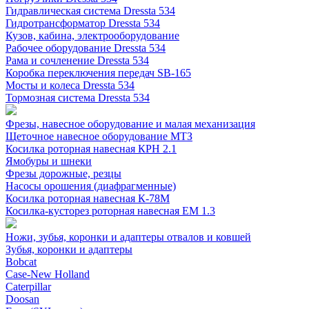
Гидравлическая система Dressta 534
Гидротрансформатор Dressta 534
Кузов, кабина, электрооборудование
Рабочее оборудование Dressta 534
Рама и сочленение Dressta 534
Коробка переключения передач SB-165
Мосты и колеса Dressta 534
Тормозная система Dressta 534
Фрезы, навесное оборудование и малая механизация
Щеточное навесное оборудование МТЗ
Косилка роторная навесная КРН 2.1
Ямобуры и шнеки
Фрезы дорожные, резцы
Насосы орошения (диафрагменные)
Косилка роторная навесная К-78М
Косилка-кусторез роторная навесная ЕМ 1.3
Ножи, зубья, коронки и адаптеры отвалов и ковшей
Зубья, коронки и адаптеры
Bobcat
Case-New Holland
Caterpillar
Doosan