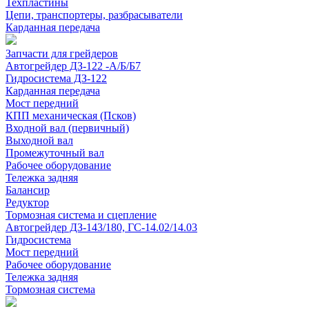
Техпластины
Цепи, транспортеры, разбрасыватели
Карданная передача
Запчасти для грейдеров
Автогрейдер ДЗ-122 -А/Б/Б7
Гидросистема ДЗ-122
Карданная передача
Мост передний
КПП механическая (Псков)
Входной вал (первичный)
Выходной вал
Промежуточный вал
Рабочее оборудование
Тележка задняя
Балансир
Редуктор
Тормозная система и сцепление
Автогрейдер ДЗ-143/180, ГС-14.02/14.03
Гидросистема
Мост передний
Рабочее оборудование
Тележка задняя
Тормозная система