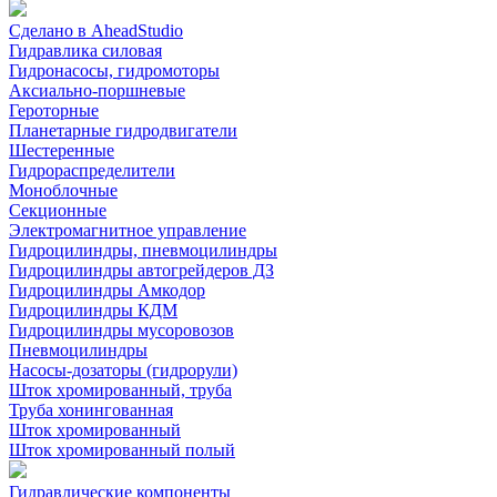
Сделано в AheadStudio
Гидравлика силовая
Гидронасосы, гидромоторы
Аксиально-поршневые
Героторные
Планетарные гидродвигатели
Шестеренные
Гидрораспределители
Моноблочные
Секционные
Электромагнитное управление
Гидроцилиндры, пневмоцилиндры
Гидроцилиндры автогрейдеров ДЗ
Гидроцилиндры Амкодор
Гидроцилиндры КДМ
Гидроцилиндры мусоровозов
Пневмоцилиндры
Насосы-дозаторы (гидрорули)
Шток хромированный, труба
Труба хонингованная
Шток хромированный
Шток хромированный полый
Гидравлические компоненты