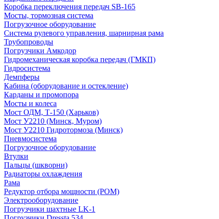
Коробка переключения передач SB-165
Мосты, тормозная система
Погрузочное оборудование
Система рулевого управления, шарнирная рама
Трубопроводы
Погрузчики Амкодор
Гидромеханическая коробка передач (ГМКП)
Гидросистема
Демпферы
Кабина (оборудование и остекление)
Карданы и промопора
Мосты и колеса
Мост ОДМ, Т-150 (Харьков)
Мост У2210 (Минск, Муром)
Мост У2210 Гидротормоза (Минск)
Пневмосистема
Погрузочное оборудование
Втулки
Пальцы (шкворни)
Радиаторы охлаждения
Рама
Редуктор отбора мощности (РОМ)
Электрооборудование
Погрузчики шахтные LK-1
Погрузчики Dressta 534