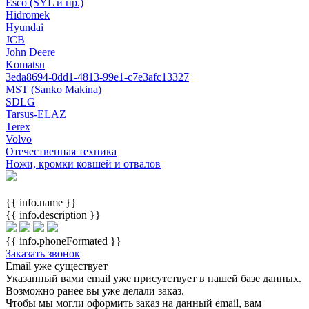
Esco (SYL и пр.)
Hidromek
Hyundai
JCB
John Deere
Komatsu
3eda8694-0dd1-4813-99e1-c7e3afc13327
MST (Sanko Makina)
SDLG
Tarsus-ELAZ
Terex
Volvo
Отечественная техника
Ножи, кромки ковшей и отвалов
{{ info.name }}
{{ info.description }}
{{ info.phoneFormated }}
Заказать звонок
Email уже существует
Указанный вами email
уже присутствует в нашей базе данных.
Возможно ранее вы уже делали заказ.
Чтобы мы могли оформить заказ на данный email, вам