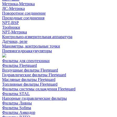
Метрика-Метрика
JIC-Метрика
Поворотное соединение
Проходные соединения
NPT-BSP
Тройники
NPT-Метрика
Контрольно-измерительная аппаратура
Датчики, реле
Манометры, контрольные точки
Пневмогидроаккумуляторы
Фильтры для спецтехники
Фильтры Fleetguard
Воздушные фильтры Fleetguard
Гидравлические фильтры Fleetguard
Масляные фильтры Fleetguard
Топливные фильтры Fleetguard
Фильтры системы охлаждения Fleetguard
Фильтры STAL
Напорные гидравлические фильтры
Фильтры Ливны
Фильтры Sofima
Фильтры Амкодор