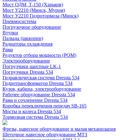
Мост ОДМ, Т-150 (Харьков)
Мост У2210 (Минск, Муром)
Мост У2210 Гидротормоза (Минск)
Пневмосистема
Погрузочное оборудование
Втулки
Пальцы (шкворни)
Радиаторы охлаждения
Рама
Редуктор отбора мощности (РОМ)
Электрооборудование
Погрузчики шахтные LK-1
Погрузчики Dressta 534
Гидравлическая система Dressta 534
Гидротрансформатор Dressta 534
Кузов, кабина, электрооборудование
Рабочее оборудование Dressta 534
Рама и сочленение Dressta 534
Коробка переключения передач SB-165
Мосты и колеса Dressta 534
Тормозная система Dressta 534
Фрезы, навесное оборудование и малая механизация
Щеточное навесное оборудование МТЗ