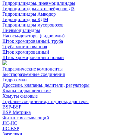
Гидроцилиндры, пневмоцилиндры
Гидроцилиндры автогрейдеров ДЗ
Гидроцилиндры Амкодор
Гидроцилиндры КДМ
Гидроцилиндры мусоровозов
Пневмоцилиндры
Насосы-дозаторы (гидрорули)
Шток хромированный, труба
Труба хонингованная
Шток хромированный
Шток хромированный полый
Гидравлические компоненты
Быстроразъемные соединения
Гидрозамки
Дроссели, клапаны, делители, регуляторы
Краны гидравлические
Хомуты силовые
Трубные соединения, штуцеры, адаптеры
BSP-BSP
BSP-Метрика
Фитинг всасывающий
JIC-JIC
JIC-BSP
Заглушки