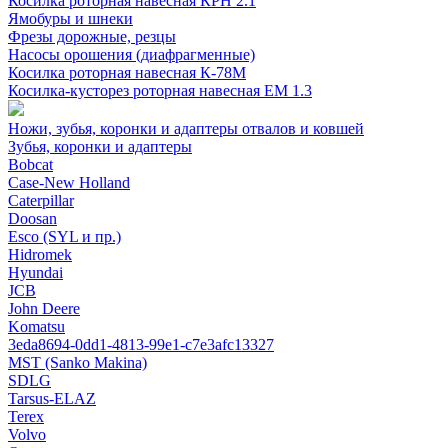
Косилка роторная навесная КРН 2.1
Ямобуры и шнеки
Фрезы дорожные, резцы
Насосы орошения (диафрагменные)
Косилка роторная навесная К-78М
Косилка-кусторез роторная навесная ЕМ 1.3
Ножи, зубья, коронки и адаптеры отвалов и ковшей
Зубья, коронки и адаптеры
Bobcat
Case-New Holland
Caterpillar
Doosan
Esco (SYL и пр.)
Hidromek
Hyundai
JCB
John Deere
Komatsu
3eda8694-0dd1-4813-99e1-c7e3afc13327
MST (Sanko Makina)
SDLG
Tarsus-ELAZ
Terex
Volvo