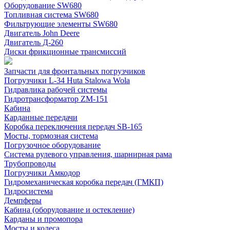
Оборудование SW680
Топливная система SW680
Фильтрующие элементы SW680
Двигатель John Deere
Двигатель Д-260
Диски фрикционные трансмиссий
Запчасти для фронтальных погрузчиков
Погрузчики L-34 Huta Stalowa Wola
Гидравлика рабочей системы
Гидротрансформатор ZM-151
Кабина
Карданные передачи
Коробка переключения передач SB-165
Мосты, тормозная система
Погрузочное оборудование
Система рулевого управления, шарнирная рама
Трубопроводы
Погрузчики Амкодор
Гидромеханическая коробка передач (ГМКП)
Гидросистема
Демпферы
Кабина (оборудование и остекление)
Карданы и промопора
Мосты и колеса