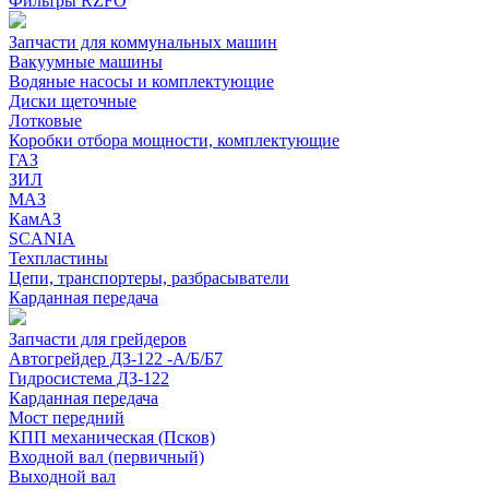
Фильтры RZFO
Запчасти для коммунальных машин
Вакуумные машины
Водяные насосы и комплектующие
Диски щеточные
Лотковые
Коробки отбора мощности, комплектующие
ГАЗ
ЗИЛ
МАЗ
КамАЗ
SCANIA
Техпластины
Цепи, транспортеры, разбрасыватели
Карданная передача
Запчасти для грейдеров
Автогрейдер ДЗ-122 -А/Б/Б7
Гидросистема ДЗ-122
Карданная передача
Мост передний
КПП механическая (Псков)
Входной вал (первичный)
Выходной вал