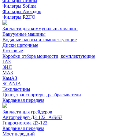
Фильтры Ливны
Фильтры Sofima
Фильтры Амкодор
Фильтры RZFO
Запчасти для коммунальных машин
Вакуумные машины
Водяные насосы и комплектующие
Диски щеточные
Лотковые
Коробки отбора мощности, комплектующие
ГАЗ
ЗИЛ
МАЗ
КамАЗ
SCANIA
Техпластины
Цепи, транспортеры, разбрасыватели
Карданная передача
Запчасти для грейдеров
Автогрейдер ДЗ-122 -А/Б/Б7
Гидросистема ДЗ-122
Карданная передача
Мост передний