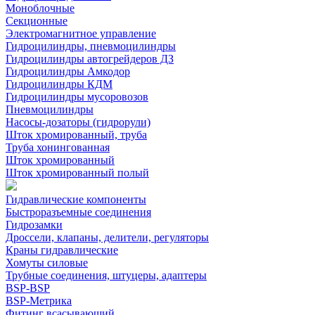
Моноблочные
Секционные
Электромагнитное управление
Гидроцилиндры, пневмоцилиндры
Гидроцилиндры автогрейдеров ДЗ
Гидроцилиндры Амкодор
Гидроцилиндры КДМ
Гидроцилиндры мусоровозов
Пневмоцилиндры
Насосы-дозаторы (гидрорули)
Шток хромированный, труба
Труба хонингованная
Шток хромированный
Шток хромированный полый
Гидравлические компоненты
Быстроразъемные соединения
Гидрозамки
Дроссели, клапаны, делители, регуляторы
Краны гидравлические
Хомуты силовые
Трубные соединения, штуцеры, адаптеры
BSP-BSP
BSP-Метрика
Фитинг всасывающий