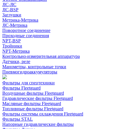
JIC-JIC
JIC-BSP
Заглушки
Метрика-Метрика
JIC-Метрика
Поворотное соединение
Проходные соединения
NPT-BSP
Тройники
NPT-Метрика
Контрольно-измерительная аппаратура
Датчики, реле
Манометры, контрольные точки
Пневмогидроаккумуляторы
Фильтры для спецтехники
Фильтры Fleetguard
Воздушные фильтры Fleetguard
Гидравлические фильтры Fleetguard
Масляные фильтры Fleetguard
Топливные фильтры Fleetguard
Фильтры системы охлаждения Fleetguard
Фильтры STAL
Напорные гидравлические фильтры