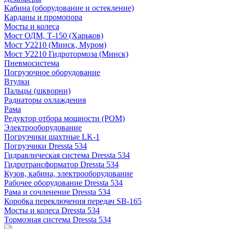
Кабина (оборудование и остекление)
Карданы и промопора
Мосты и колеса
Мост ОДМ, Т-150 (Харьков)
Мост У2210 (Минск, Муром)
Мост У2210 Гидротормоза (Минск)
Пневмосистема
Погрузочное оборудование
Втулки
Пальцы (шкворни)
Радиаторы охлаждения
Рама
Редуктор отбора мощности (РОМ)
Электрооборудование
Погрузчики шахтные LK-1
Погрузчики Dressta 534
Гидравлическая система Dressta 534
Гидротрансформатор Dressta 534
Кузов, кабина, электрооборудование
Рабочее оборудование Dressta 534
Рама и сочленение Dressta 534
Коробка переключения передач SB-165
Мосты и колеса Dressta 534
Тормозная система Dressta 534