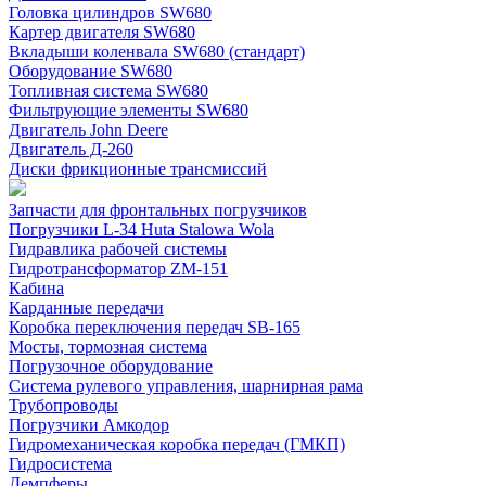
Головка цилиндров SW680
Картер двигателя SW680
Вкладыши коленвала SW680 (стандарт)
Оборудование SW680
Топливная система SW680
Фильтрующие элементы SW680
Двигатель John Deere
Двигатель Д-260
Диски фрикционные трансмиссий
Запчасти для фронтальных погрузчиков
Погрузчики L-34 Huta Stalowa Wola
Гидравлика рабочей системы
Гидротрансформатор ZM-151
Кабина
Карданные передачи
Коробка переключения передач SB-165
Мосты, тормозная система
Погрузочное оборудование
Система рулевого управления, шарнирная рама
Трубопроводы
Погрузчики Амкодор
Гидромеханическая коробка передач (ГМКП)
Гидросистема
Демпферы