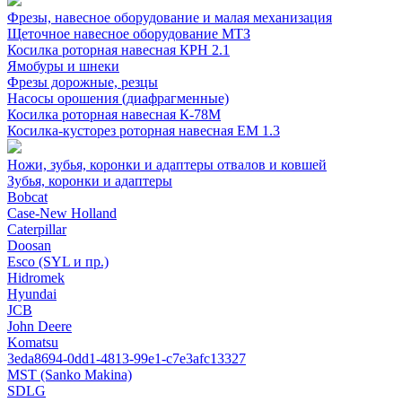
Фрезы, навесное оборудование и малая механизация
Щеточное навесное оборудование МТЗ
Косилка роторная навесная КРН 2.1
Ямобуры и шнеки
Фрезы дорожные, резцы
Насосы орошения (диафрагменные)
Косилка роторная навесная К-78М
Косилка-кусторез роторная навесная ЕМ 1.3
Ножи, зубья, коронки и адаптеры отвалов и ковшей
Зубья, коронки и адаптеры
Bobcat
Case-New Holland
Caterpillar
Doosan
Esco (SYL и пр.)
Hidromek
Hyundai
JCB
John Deere
Komatsu
3eda8694-0dd1-4813-99e1-c7e3afc13327
MST (Sanko Makina)
SDLG