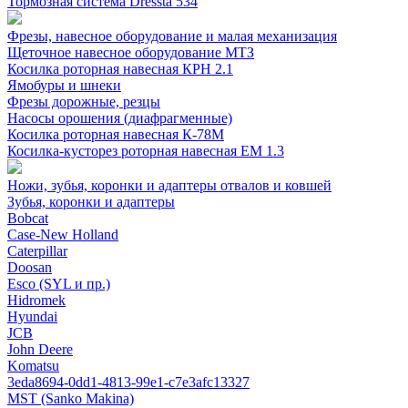
Тормозная система Dressta 534
Фрезы, навесное оборудование и малая механизация
Щеточное навесное оборудование МТЗ
Косилка роторная навесная КРН 2.1
Ямобуры и шнеки
Фрезы дорожные, резцы
Насосы орошения (диафрагменные)
Косилка роторная навесная К-78М
Косилка-кусторез роторная навесная ЕМ 1.3
Ножи, зубья, коронки и адаптеры отвалов и ковшей
Зубья, коронки и адаптеры
Bobcat
Case-New Holland
Caterpillar
Doosan
Esco (SYL и пр.)
Hidromek
Hyundai
JCB
John Deere
Komatsu
3eda8694-0dd1-4813-99e1-c7e3afc13327
MST (Sanko Makina)