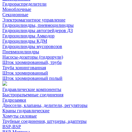
Гидрораспределители
Моноблочные
Секционные
Электромагнитное управление
Гидроцилиндры, пневмоцилиндры
Гидроцилиндры автогрейдеров ДЗ
Гидроцилиндры Амкодор
Гидроцилиндры КДМ
Гидроцилиндры мусоровозов
Пневмоцилиндры
Насосы-дозаторы (гидрорули)
Шток хромированный, труба
Труба хонингованная
Шток хромированный
Шток хромированный полый
Гидравлические компоненты
Быстроразъемные соединения
Гидрозамки
Дроссели, клапаны, делители, регуляторы
Краны гидравлические
Хомуты силовые
Трубные соединения, штуцеры, адаптеры
BSP-BSP
BSP-Метрика