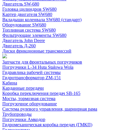
Двигатель SW-680
Головка цилиндров SW680
Картер двигателя SW680
Вкладыши коленвала SW680 (стандарт)
Оборудование SW680
Топливная система SW680
Фильтрующие элементы SW680
Двигатель John Deere
Двигатель Д-260
Диски фрикционные трансмиссий
Запчасти для фронтальных погрузчиков
Погрузчики L-34 Huta Stalowa Wola
Гидравлика рабочей системы
Гидротрансформатор ZM-151
Кабина
Карданные передачи
Коробка переключения передач SB-165
Мосты, тормозная система
Погрузочное оборудование
Система рулевого управления, шарнирная рама
Трубопроводы
Погрузчики Амкодор
Гидромеханическая коробка передач (ГМКП)
Гидросистема