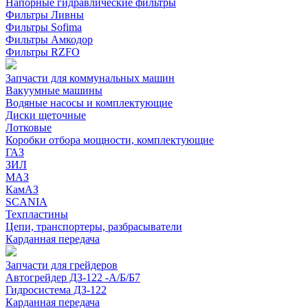
Напорные гидравлические фильтры
Фильтры Ливны
Фильтры Sofima
Фильтры Амкодор
Фильтры RZFO
Запчасти для коммунальных машин
Вакуумные машины
Водяные насосы и комплектующие
Диски щеточные
Лотковые
Коробки отбора мощности, комплектующие
ГАЗ
ЗИЛ
МАЗ
КамАЗ
SCANIA
Техпластины
Цепи, транспортеры, разбрасыватели
Карданная передача
Запчасти для грейдеров
Автогрейдер ДЗ-122 -А/Б/Б7
Гидросистема ДЗ-122
Карданная передача