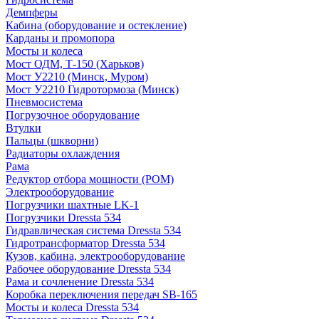
Демпферы
Кабина (оборудование и остекление)
Карданы и промопора
Мосты и колеса
Мост ОДМ, Т-150 (Харьков)
Мост У2210 (Минск, Муром)
Мост У2210 Гидротормоза (Минск)
Пневмосистема
Погрузочное оборудование
Втулки
Пальцы (шкворни)
Радиаторы охлаждения
Рама
Редуктор отбора мощности (РОМ)
Электрооборудование
Погрузчики шахтные LK-1
Погрузчики Dressta 534
Гидравлическая система Dressta 534
Гидротрансформатор Dressta 534
Кузов, кабина, электрооборудование
Рабочее оборудование Dressta 534
Рама и сочленение Dressta 534
Коробка переключения передач SB-165
Мосты и колеса Dressta 534