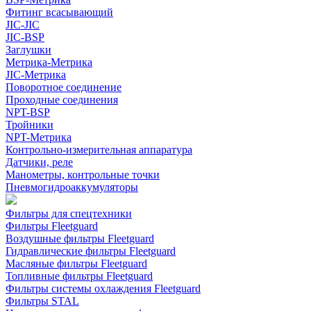
Фитинг всасывающий
JIC-JIC
JIC-BSP
Заглушки
Метрика-Метрика
JIC-Метрика
Поворотное соединение
Проходные соединения
NPT-BSP
Тройники
NPT-Метрика
Контрольно-измерительная аппаратура
Датчики, реле
Манометры, контрольные точки
Пневмогидроаккумуляторы
Фильтры для спецтехники
Фильтры Fleetguard
Воздушные фильтры Fleetguard
Гидравлические фильтры Fleetguard
Масляные фильтры Fleetguard
Топливные фильтры Fleetguard
Фильтры системы охлаждения Fleetguard
Фильтры STAL