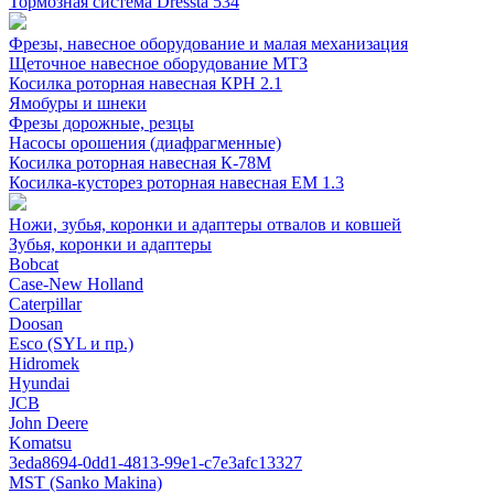
Тормозная система Dressta 534
Фрезы, навесное оборудование и малая механизация
Щеточное навесное оборудование МТЗ
Косилка роторная навесная КРН 2.1
Ямобуры и шнеки
Фрезы дорожные, резцы
Насосы орошения (диафрагменные)
Косилка роторная навесная К-78М
Косилка-кусторез роторная навесная ЕМ 1.3
Ножи, зубья, коронки и адаптеры отвалов и ковшей
Зубья, коронки и адаптеры
Bobcat
Case-New Holland
Caterpillar
Doosan
Esco (SYL и пр.)
Hidromek
Hyundai
JCB
John Deere
Komatsu
3eda8694-0dd1-4813-99e1-c7e3afc13327
MST (Sanko Makina)