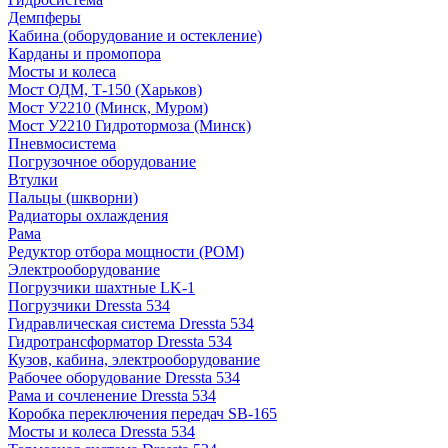
Демпферы
Кабина (оборудование и остекление)
Карданы и промопора
Мосты и колеса
Мост ОДМ, Т-150 (Харьков)
Мост У2210 (Минск, Муром)
Мост У2210 Гидротормоза (Минск)
Пневмосистема
Погрузочное оборудование
Втулки
Пальцы (шкворни)
Радиаторы охлаждения
Рама
Редуктор отбора мощности (РОМ)
Электрооборудование
Погрузчики шахтные LK-1
Погрузчики Dressta 534
Гидравлическая система Dressta 534
Гидротрансформатор Dressta 534
Кузов, кабина, электрооборудование
Рабочее оборудование Dressta 534
Рама и сочленение Dressta 534
Коробка переключения передач SB-165
Мосты и колеса Dressta 534