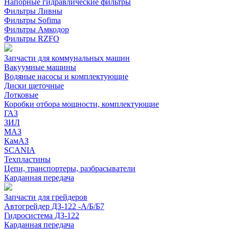
Напорные гидравлические фильтры
Фильтры Ливны
Фильтры Sofima
Фильтры Амкодор
Фильтры RZFO
Запчасти для коммунальных машин
Вакуумные машины
Водяные насосы и комплектующие
Диски щеточные
Лотковые
Коробки отбора мощности, комплектующие
ГАЗ
ЗИЛ
МАЗ
КамАЗ
SCANIA
Техпластины
Цепи, транспортеры, разбрасыватели
Карданная передача
Запчасти для грейдеров
Автогрейдер ДЗ-122 -А/Б/Б7
Гидросистема ДЗ-122
Карданная передача