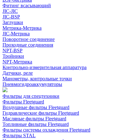
Фитинг всасывающий
JIC-JIC
JIC-BSP
Заглушки
Метрика-Метрика
JIC-Метрика
Поворотное соединение
Проходные соединения
NPT-BSP
Тройники
NPT-Метрика
Контрольно-измерительная аппаратура
Датчики, реле
Манометры, контрольные точки
Пневмогидроаккумуляторы
Фильтры для спецтехники
Фильтры Fleetguard
Воздушные фильтры Fleetguard
Гидравлические фильтры Fleetguard
Масляные фильтры Fleetguard
Топливные фильтры Fleetguard
Фильтры системы охлаждения Fleetguard
Фильтры STAL