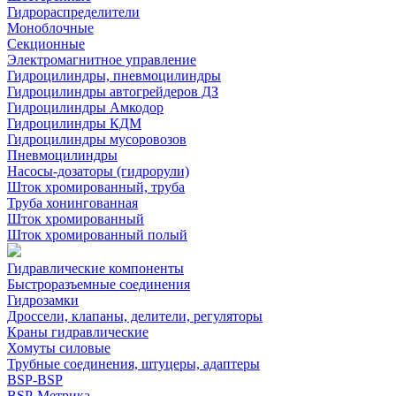
Гидрораспределители
Моноблочные
Секционные
Электромагнитное управление
Гидроцилиндры, пневмоцилиндры
Гидроцилиндры автогрейдеров ДЗ
Гидроцилиндры Амкодор
Гидроцилиндры КДМ
Гидроцилиндры мусоровозов
Пневмоцилиндры
Насосы-дозаторы (гидрорули)
Шток хромированный, труба
Труба хонингованная
Шток хромированный
Шток хромированный полый
Гидравлические компоненты
Быстроразъемные соединения
Гидрозамки
Дроссели, клапаны, делители, регуляторы
Краны гидравлические
Хомуты силовые
Трубные соединения, штуцеры, адаптеры
BSP-BSP
BSP-Метрика