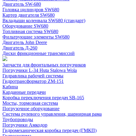
Двигатель SW-680
Головка цилиндров SW680
Картер двигателя SW680
Вкладыши коленвала SW680 (стандарт)
Оборудование SW680
Топливная система SW680
Фильтрующие элементы SW680
Двигатель John Deere
Двигатель Д-260
Диски фрикционные трансмиссий
Запчасти для фронтальных погрузчиков
Погрузчики L-34 Huta Stalowa Wola
Гидравлика рабочей системы
Гидротрансформатор ZM-151
Кабина
Карданные передачи
Коробка переключения передач SB-165
Мосты, тормозная система
Погрузочное оборудование
Система рулевого управления, шарнирная рама
Трубопроводы
Погрузчики Амкодор
Гидромеханическая коробка передач (ГМКП)
Гидросистема