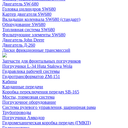
Двигатель SW-680
Головка цилиндров SW680
Картер двигателя SW680
Вкладыши коленвала SW680 (стандарт)
Оборудование SW680
Топливная система SW680
Фильтрующие элементы SW680
Двигатель John Deere
Двигатель Д-260
Диски фрикционные трансмиссий
Запчасти для фронтальных погрузчиков
Погрузчики L-34 Huta Stalowa Wola
Гидравлика рабочей системы
Гидротрансформатор ZM-151
Кабина
Карданные передачи
Коробка переключения передач SB-165
Мосты, тормозная система
Погрузочное оборудование
Система рулевого управления, шарнирная рама
Трубопроводы
Погрузчики Амкодор
Гидромеханическая коробка передач (ГМКП)
Гидросистема