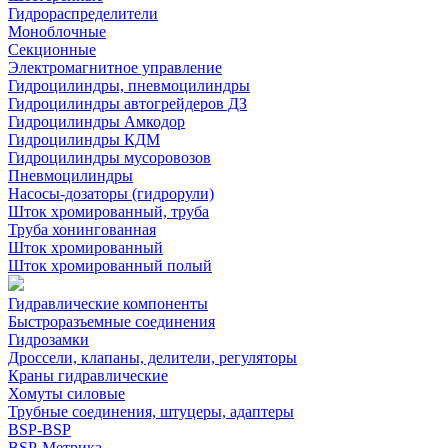
Гидрораспределители
Моноблочные
Секционные
Электромагнитное управление
Гидроцилиндры, пневмоцилиндры
Гидроцилиндры автогрейдеров ДЗ
Гидроцилиндры Амкодор
Гидроцилиндры КДМ
Гидроцилиндры мусоровозов
Пневмоцилиндры
Насосы-дозаторы (гидрорули)
Шток хромированный, труба
Труба хонингованная
Шток хромированный
Шток хромированный полый
Гидравлические компоненты
Быстроразъемные соединения
Гидрозамки
Дроссели, клапаны, делители, регуляторы
Краны гидравлические
Хомуты силовые
Трубные соединения, штуцеры, адаптеры
BSP-BSP
BSP-Метрика