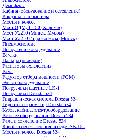
Демпферы
Кабина (оборудование и остекление)
Карданы и промопора
Мосты и колеса
Мост ОДМ, Т-150 (Харьков)
Мост У2210 (Минск, Муром)
Мост У2210 Гидротормоза (Минск)
Пневмосистема
Погрузочное оборудование
Втулки
Пальцы (шкворни)
Радиаторы охлаждения
Рама
Редуктор отбора мощности (РОМ)
Электрооборудование
Погрузчики шахтные LK-1
Погрузчики Dressta 534
Гидравлическая система Dressta 534
Гидротрансформатор Dressta 534
Кузов, кабина, электрооборудование
Рабочее оборудование Dressta 534
Рама и сочленение Dressta 534
Коробка переключения передач SB-165
Мосты и колеса Dressta 534