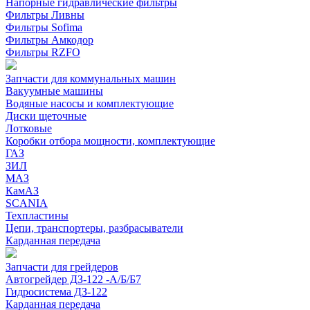
Напорные гидравлические фильтры
Фильтры Ливны
Фильтры Sofima
Фильтры Амкодор
Фильтры RZFO
Запчасти для коммунальных машин
Вакуумные машины
Водяные насосы и комплектующие
Диски щеточные
Лотковые
Коробки отбора мощности, комплектующие
ГАЗ
ЗИЛ
МАЗ
КамАЗ
SCANIA
Техпластины
Цепи, транспортеры, разбрасыватели
Карданная передача
Запчасти для грейдеров
Автогрейдер ДЗ-122 -А/Б/Б7
Гидросистема ДЗ-122
Карданная передача