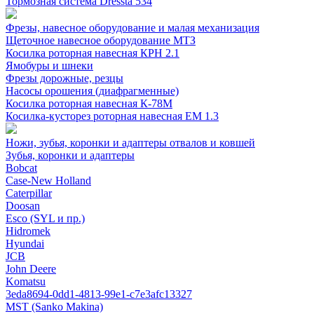
Тормозная система Dressta 534
Фрезы, навесное оборудование и малая механизация
Щеточное навесное оборудование МТЗ
Косилка роторная навесная КРН 2.1
Ямобуры и шнеки
Фрезы дорожные, резцы
Насосы орошения (диафрагменные)
Косилка роторная навесная К-78М
Косилка-кусторез роторная навесная ЕМ 1.3
Ножи, зубья, коронки и адаптеры отвалов и ковшей
Зубья, коронки и адаптеры
Bobcat
Case-New Holland
Caterpillar
Doosan
Esco (SYL и пр.)
Hidromek
Hyundai
JCB
John Deere
Komatsu
3eda8694-0dd1-4813-99e1-c7e3afc13327
MST (Sanko Makina)