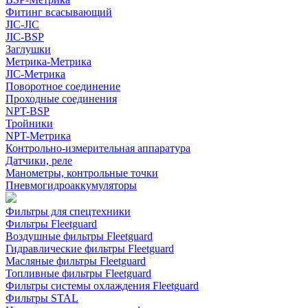
Фитинг всасывающий
JIC-JIC
JIC-BSP
Заглушки
Метрика-Метрика
JIC-Метрика
Поворотное соединение
Проходные соединения
NPT-BSP
Тройники
NPT-Метрика
Контрольно-измерительная аппаратура
Датчики, реле
Манометры, контрольные точки
Пневмогидроаккумуляторы
Фильтры для спецтехники
Фильтры Fleetguard
Воздушные фильтры Fleetguard
Гидравлические фильтры Fleetguard
Масляные фильтры Fleetguard
Топливные фильтры Fleetguard
Фильтры системы охлаждения Fleetguard
Фильтры STAL