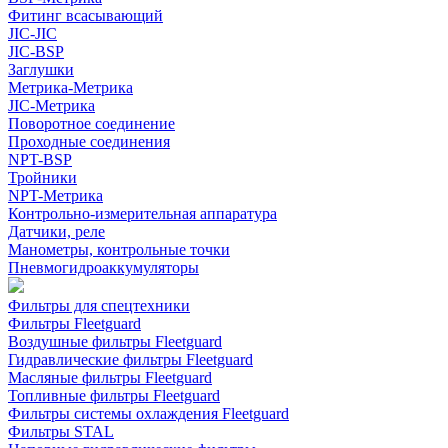
Фитинг всасывающий
JIC-JIC
JIC-BSP
Заглушки
Метрика-Метрика
JIC-Метрика
Поворотное соединение
Проходные соединения
NPT-BSP
Тройники
NPT-Метрика
Контрольно-измерительная аппаратура
Датчики, реле
Манометры, контрольные точки
Пневмогидроаккумуляторы
Фильтры для спецтехники
Фильтры Fleetguard
Воздушные фильтры Fleetguard
Гидравлические фильтры Fleetguard
Масляные фильтры Fleetguard
Топливные фильтры Fleetguard
Фильтры системы охлаждения Fleetguard
Фильтры STAL