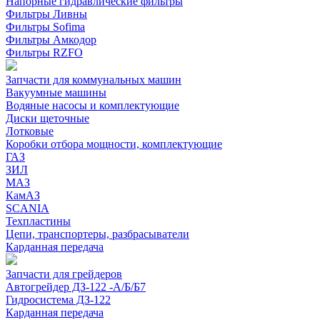
Напорные гидравлические фильтры
Фильтры Ливны
Фильтры Sofima
Фильтры Амкодор
Фильтры RZFO
Запчасти для коммунальных машин
Вакуумные машины
Водяные насосы и комплектующие
Диски щеточные
Лотковые
Коробки отбора мощности, комплектующие
ГАЗ
ЗИЛ
МАЗ
КамАЗ
SCANIA
Техпластины
Цепи, транспортеры, разбрасыватели
Карданная передача
Запчасти для грейдеров
Автогрейдер ДЗ-122 -А/Б/Б7
Гидросистема ДЗ-122
Карданная передача