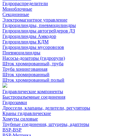
Гидрораспределители
Моноблочные
Секционные
Электромагнитное управление
Гидроцилиндры, пневмоцилиндры
Гидроцилиндры автогрейдеров ДЗ
Гидроцилиндры Амкодор
Гидроцилиндры КДМ
Гидроцилиндры мусоровозов
Пневмоцилиндры
Насосы-дозаторы (гидрорули)
Шток хромированный, труба
Труба хонингованная
Шток хромированный
Шток хромированный полый
Гидравлические компоненты
Быстроразъемные соединения
Гидрозамки
Дроссели, клапаны, делители, регуляторы
Краны гидравлические
Хомуты силовые
Трубные соединения, штуцеры, адаптеры
BSP-BSP
BSP-Метрика