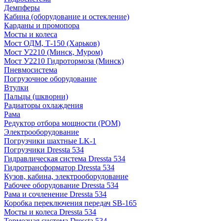
Демпферы
Кабина (оборудование и остекление)
Карданы и промопора
Мосты и колеса
Мост ОДМ, Т-150 (Харьков)
Мост У2210 (Минск, Муром)
Мост У2210 Гидротормоза (Минск)
Пневмосистема
Погрузочное оборудование
Втулки
Пальцы (шкворни)
Радиаторы охлаждения
Рама
Редуктор отбора мощности (РОМ)
Электрооборудование
Погрузчики шахтные LK-1
Погрузчики Dressta 534
Гидравлическая система Dressta 534
Гидротрансформатор Dressta 534
Кузов, кабина, электрооборудование
Рабочее оборудование Dressta 534
Рама и сочленение Dressta 534
Коробка переключения передач SB-165
Мосты и колеса Dressta 534
Тормозная система Dressta 534