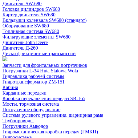
Двигатель SW-680
Головка цилиндров SW680
Картер двигателя SW680
Вкладыши коленвала SW680 (стандарт)
Оборудование SW680
Топливная система SW680
Фильтрующие элементы SW680
Двигатель John Deere
Двигатель Д-260
Диски фрикционные трансмиссий
Запчасти для фронтальных погрузчиков
Погрузчики L-34 Huta Stalowa Wola
Гидравлика рабочей системы
Гидротрансформатор ZM-151
Кабина
Карданные передачи
Коробка переключения передач SB-165
Мосты, тормозная система
Погрузочное оборудование
Система рулевого управления, шарнирная рама
Трубопроводы
Погрузчики Амкодор
Гидромеханическая коробка передач (ГМКП)
Гидросистема