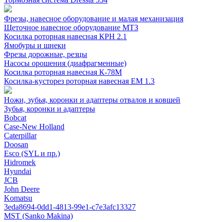
Фрезы, навесное оборудование и малая механизация
Щеточное навесное оборудование МТЗ
Косилка роторная навесная КРН 2.1
Ямобуры и шнеки
Фрезы дорожные, резцы
Насосы орошения (диафрагменные)
Косилка роторная навесная К-78М
Косилка-кусторез роторная навесная ЕМ 1.3
Ножи, зубья, коронки и адаптеры отвалов и ковшей
Зубья, коронки и адаптеры
Bobcat
Case-New Holland
Caterpillar
Doosan
Esco (SYL и пр.)
Hidromek
Hyundai
JCB
John Deere
Komatsu
3eda8694-0dd1-4813-99e1-c7e3afc13327
MST (Sanko Makina)