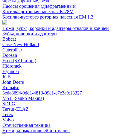
Фрезы дорожные, резцы
Насосы орошения (диафрагменные)
Косилка роторная навесная К-78М
Косилка-кусторез роторная навесная ЕМ 1.3
Ножи, зубья, коронки и адаптеры отвалов и ковшей
Зубья, коронки и адаптеры
Bobcat
Case-New Holland
Caterpillar
Doosan
Esco (SYL и пр.)
Hidromek
Hyundai
JCB
John Deere
Komatsu
3eda8694-0dd1-4813-99e1-c7e3afc13327
MST (Sanko Makina)
SDLG
Tarsus-ELAZ
Terex
Volvo
Отечественная техника
Ножи, кромки ковшей и отвалов