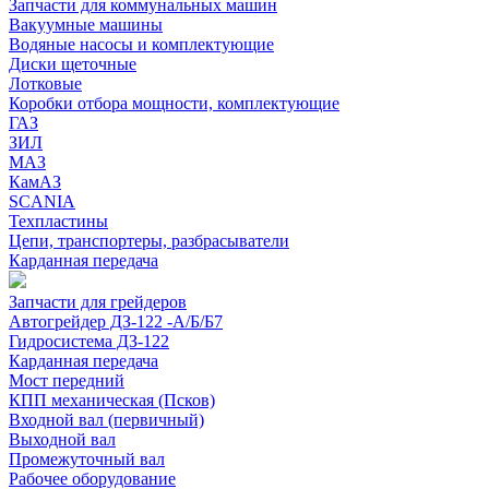
Запчасти для коммунальных машин
Вакуумные машины
Водяные насосы и комплектующие
Диски щеточные
Лотковые
Коробки отбора мощности, комплектующие
ГАЗ
ЗИЛ
МАЗ
КамАЗ
SCANIA
Техпластины
Цепи, транспортеры, разбрасыватели
Карданная передача
Запчасти для грейдеров
Автогрейдер ДЗ-122 -А/Б/Б7
Гидросистема ДЗ-122
Карданная передача
Мост передний
КПП механическая (Псков)
Входной вал (первичный)
Выходной вал
Промежуточный вал
Рабочее оборудование