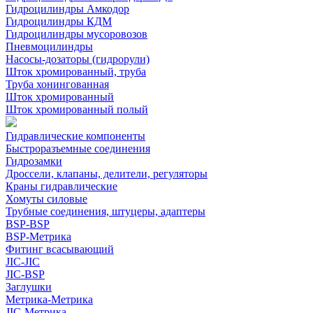
Гидроцилиндры Амкодор
Гидроцилиндры КДМ
Гидроцилиндры мусоровозов
Пневмоцилиндры
Насосы-дозаторы (гидрорули)
Шток хромированный, труба
Труба хонингованная
Шток хромированный
Шток хромированный полый
Гидравлические компоненты
Быстроразъемные соединения
Гидрозамки
Дроссели, клапаны, делители, регуляторы
Краны гидравлические
Хомуты силовые
Трубные соединения, штуцеры, адаптеры
BSP-BSP
BSP-Метрика
Фитинг всасывающий
JIC-JIC
JIC-BSP
Заглушки
Метрика-Метрика
JIC-Метрика