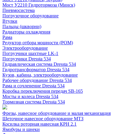
Мост У2210 Гидротормоза (Минск)
Пневмосистема
Погрузочное оборудование
Втулки
Пальцы (шкворни)
Радиаторы охлаждения
Рама
Редуктор отбора мощности (РОМ)
Электрооборудование
Погрузчики шахтные LK-1
Погрузчики Dressta 534
Гидравлическая система Dressta 534
Гидротрансформатор Dressta 534
Кузов, кабина, электрооборудование
Рабочее оборудование Dressta 534
Рама и сочленение Dressta 534
Коробка переключения передач SB-165
Мосты и колеса Dressta 534
Тормозная система Dressta 534
Фрезы, навесное оборудование и малая механизация
Щеточное навесное оборудование МТЗ
Косилка роторная навесная КРН 2.1
Ямобуры и шнеки