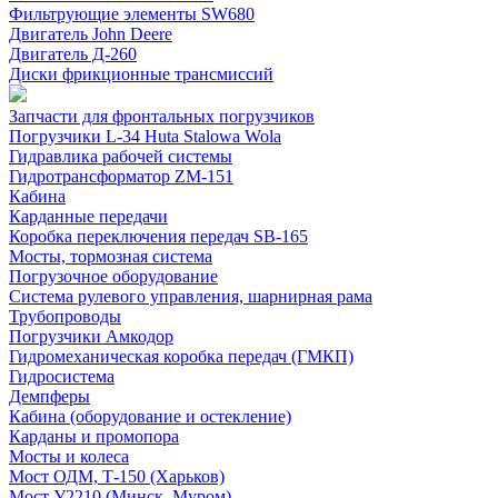
Фильтрующие элементы SW680
Двигатель John Deere
Двигатель Д-260
Диски фрикционные трансмиссий
Запчасти для фронтальных погрузчиков
Погрузчики L-34 Huta Stalowa Wola
Гидравлика рабочей системы
Гидротрансформатор ZM-151
Кабина
Карданные передачи
Коробка переключения передач SB-165
Мосты, тормозная система
Погрузочное оборудование
Система рулевого управления, шарнирная рама
Трубопроводы
Погрузчики Амкодор
Гидромеханическая коробка передач (ГМКП)
Гидросистема
Демпферы
Кабина (оборудование и остекление)
Карданы и промопора
Мосты и колеса
Мост ОДМ, Т-150 (Харьков)
Мост У2210 (Минск, Муром)