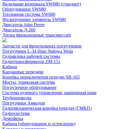
Вкладыши коленвала SW680 (стандарт)
Оборудование SW680
Топливная система SW680
Фильтрующие элементы SW680
Двигатель John Deere
Двигатель Д-260
Диски фрикционные трансмиссий
Запчасти для фронтальных погрузчиков
Погрузчики L-34 Huta Stalowa Wola
Гидравлика рабочей системы
Гидротрансформатор ZM-151
Кабина
Карданные передачи
Коробка переключения передач SB-165
Мосты, тормозная система
Погрузочное оборудование
Система рулевого управления, шарнирная рама
Трубопроводы
Погрузчики Амкодор
Гидромеханическая коробка передач (ГМКП)
Гидросистема
Демпферы
Кабина (оборудование и остекление)
Карданы и промопора