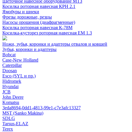
Щеточное навесное оборудование МТЗ
Косилка роторная навесная КРН 2.1
Ямобуры и шнеки
Фрезы дорожные, резцы
Насосы орошения (диафрагменные)
Косилка роторная навесная К-78М
Косилка-кусторез роторная навесная ЕМ 1.3
Ножи, зубья, коронки и адаптеры отвалов и ковшей
Зубья, коронки и адаптеры
Bobcat
Case-New Holland
Caterpillar
Doosan
Esco (SYL и пр.)
Hidromek
Hyundai
JCB
John Deere
Komatsu
3eda8694-0dd1-4813-99e1-c7e3afc13327
MST (Sanko Makina)
SDLG
Tarsus-ELAZ
Terex