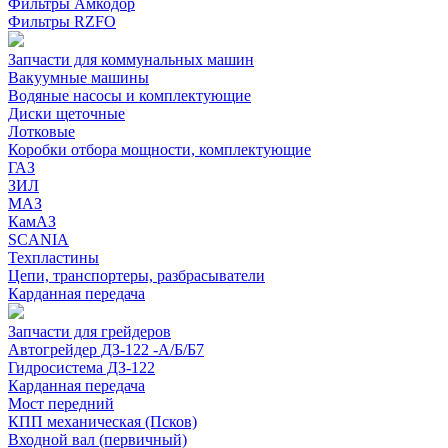
Фильтры Амкодор
Фильтры RZFO
Запчасти для коммунальных машин
Вакуумные машины
Водяные насосы и комплектующие
Диски щеточные
Лотковые
Коробки отбора мощности, комплектующие
ГАЗ
ЗИЛ
МАЗ
КамАЗ
SCANIA
Техпластины
Цепи, транспортеры, разбрасыватели
Карданная передача
Запчасти для грейдеров
Автогрейдер ДЗ-122 -А/Б/Б7
Гидросистема ДЗ-122
Карданная передача
Мост передний
КПП механическая (Псков)
Входной вал (первичный)