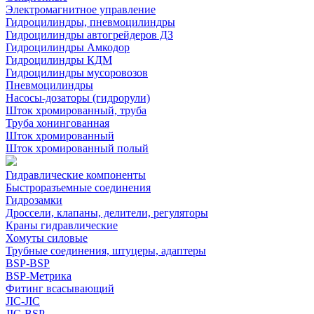
Электромагнитное управление
Гидроцилиндры, пневмоцилиндры
Гидроцилиндры автогрейдеров ДЗ
Гидроцилиндры Амкодор
Гидроцилиндры КДМ
Гидроцилиндры мусоровозов
Пневмоцилиндры
Насосы-дозаторы (гидрорули)
Шток хромированный, труба
Труба хонингованная
Шток хромированный
Шток хромированный полый
Гидравлические компоненты
Быстроразъемные соединения
Гидрозамки
Дроссели, клапаны, делители, регуляторы
Краны гидравлические
Хомуты силовые
Трубные соединения, штуцеры, адаптеры
BSP-BSP
BSP-Метрика
Фитинг всасывающий
JIC-JIC
JIC-BSP