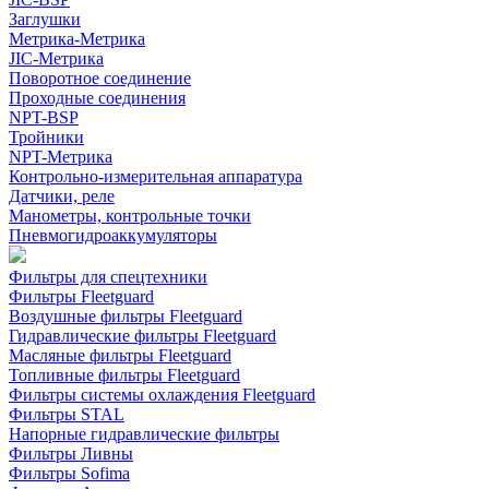
Заглушки
Метрика-Метрика
JIC-Метрика
Поворотное соединение
Проходные соединения
NPT-BSP
Тройники
NPT-Метрика
Контрольно-измерительная аппаратура
Датчики, реле
Манометры, контрольные точки
Пневмогидроаккумуляторы
Фильтры для спецтехники
Фильтры Fleetguard
Воздушные фильтры Fleetguard
Гидравлические фильтры Fleetguard
Масляные фильтры Fleetguard
Топливные фильтры Fleetguard
Фильтры системы охлаждения Fleetguard
Фильтры STAL
Напорные гидравлические фильтры
Фильтры Ливны
Фильтры Sofima