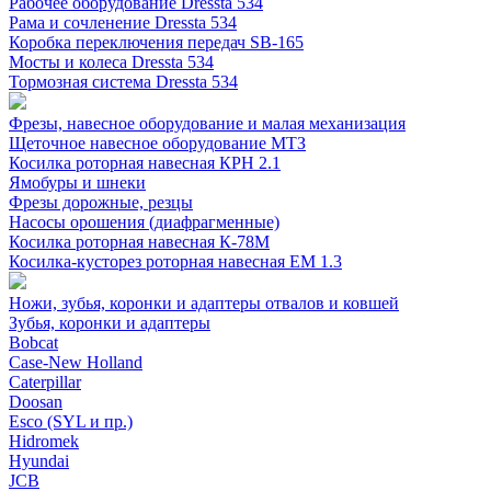
Рабочее оборудование Dressta 534
Рама и сочленение Dressta 534
Коробка переключения передач SB-165
Мосты и колеса Dressta 534
Тормозная система Dressta 534
Фрезы, навесное оборудование и малая механизация
Щеточное навесное оборудование МТЗ
Косилка роторная навесная КРН 2.1
Ямобуры и шнеки
Фрезы дорожные, резцы
Насосы орошения (диафрагменные)
Косилка роторная навесная К-78М
Косилка-кусторез роторная навесная ЕМ 1.3
Ножи, зубья, коронки и адаптеры отвалов и ковшей
Зубья, коронки и адаптеры
Bobcat
Case-New Holland
Caterpillar
Doosan
Esco (SYL и пр.)
Hidromek
Hyundai
JCB