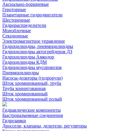
Аксиально-поршневые
Героторные
Планетарные гидродвигатели
Шестеренные
Гидрораспределители
Моноблочные
Секционные
Электромагнитное управление
Гидроцилиндры, пневмоцилиндры
Гидроцилиндры автогрейдеров ДЗ
Гидроцилиндры Амкодор
Гидроцилиндры КДМ
Гидроцилиндры мусоровозов
Пневмоцилиндры
Насосы-дозаторы (гидрорули)
Шток хромированный, труба
Труба хонингованная
Шток хромированный
Шток хромированный полый
Гидравлические компоненты
Быстроразъемные соединения
Гидрозамки
Дроссели, клапаны, делители, регуляторы