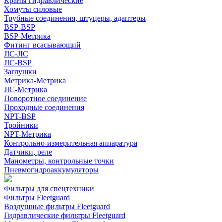
Краны гидравлические
Хомуты силовые
Трубные соединения, штуцеры, адаптеры
BSP-BSP
BSP-Метрика
Фитинг всасывающий
JIC-JIC
JIC-BSP
Заглушки
Метрика-Метрика
JIC-Метрика
Поворотное соединение
Проходные соединения
NPT-BSP
Тройники
NPT-Метрика
Контрольно-измерительная аппаратура
Датчики, реле
Манометры, контрольные точки
Пневмогидроаккумуляторы
Фильтры для спецтехники
Фильтры Fleetguard
Воздушные фильтры Fleetguard
Гидравлические фильтры Fleetguard