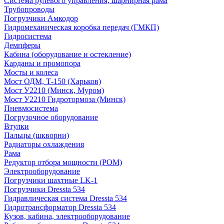
Система рулевого управления, шарнирная рама
Трубопроводы
Погрузчики Амкодор
Гидромеханическая коробка передач (ГМКП)
Гидросистема
Демпферы
Кабина (оборудование и остекление)
Карданы и промопора
Мосты и колеса
Мост ОДМ, Т-150 (Харьков)
Мост У2210 (Минск, Муром)
Мост У2210 Гидротормоза (Минск)
Пневмосистема
Погрузочное оборудование
Втулки
Пальцы (шкворни)
Радиаторы охлаждения
Рама
Редуктор отбора мощности (РОМ)
Электрооборудование
Погрузчики шахтные LK-1
Погрузчики Dressta 534
Гидравлическая система Dressta 534
Гидротрансформатор Dressta 534
Кузов, кабина, электрооборудование