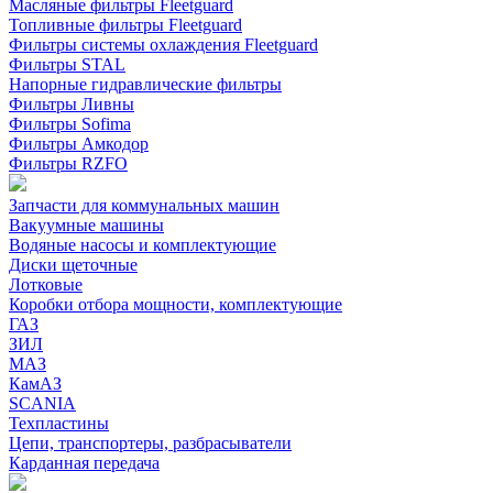
Масляные фильтры Fleetguard
Топливные фильтры Fleetguard
Фильтры системы охлаждения Fleetguard
Фильтры STAL
Напорные гидравлические фильтры
Фильтры Ливны
Фильтры Sofima
Фильтры Амкодор
Фильтры RZFO
Запчасти для коммунальных машин
Вакуумные машины
Водяные насосы и комплектующие
Диски щеточные
Лотковые
Коробки отбора мощности, комплектующие
ГАЗ
ЗИЛ
МАЗ
КамАЗ
SCANIA
Техпластины
Цепи, транспортеры, разбрасыватели
Карданная передача