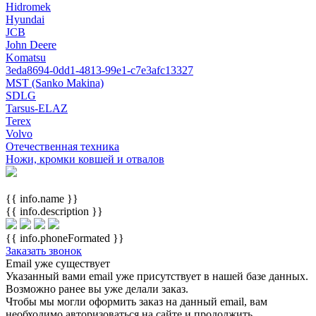
Hidromek
Hyundai
JCB
John Deere
Komatsu
3eda8694-0dd1-4813-99e1-c7e3afc13327
MST (Sanko Makina)
SDLG
Tarsus-ELAZ
Terex
Volvo
Отечественная техника
Ножи, кромки ковшей и отвалов
{{ info.name }}
{{ info.description }}
{{ info.phoneFormated }}
Заказать звонок
Email уже существует
Указанный вами email
уже присутствует в нашей базе данных.
Возможно ранее вы уже делали заказ.
Чтобы мы могли оформить заказ на данный email, вам
необходимо авторизоваться на сайте и продолжить