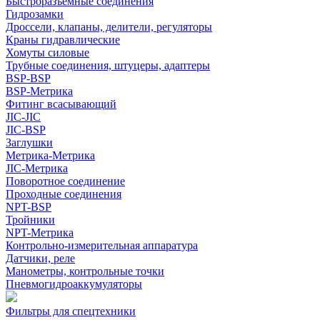
Быстроразъемные соединения
Гидрозамки
Дроссели, клапаны, делители, регуляторы
Краны гидравлические
Хомуты силовые
Трубные соединения, штуцеры, адаптеры
BSP-BSP
BSP-Метрика
Фитинг всасывающий
JIC-JIC
JIC-BSP
Заглушки
Метрика-Метрика
JIC-Метрика
Поворотное соединение
Проходные соединения
NPT-BSP
Тройники
NPT-Метрика
Контрольно-измерительная аппаратура
Датчики, реле
Манометры, контрольные точки
Пневмогидроаккумуляторы
Фильтры для спецтехники