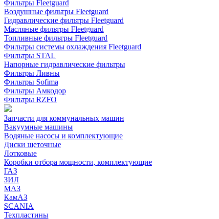
Фильтры Fleetguard
Воздушные фильтры Fleetguard
Гидравлические фильтры Fleetguard
Масляные фильтры Fleetguard
Топливные фильтры Fleetguard
Фильтры системы охлаждения Fleetguard
Фильтры STAL
Напорные гидравлические фильтры
Фильтры Ливны
Фильтры Sofima
Фильтры Амкодор
Фильтры RZFO
Запчасти для коммунальных машин
Вакуумные машины
Водяные насосы и комплектующие
Диски щеточные
Лотковые
Коробки отбора мощности, комплектующие
ГАЗ
ЗИЛ
МАЗ
КамАЗ
SCANIA
Техпластины