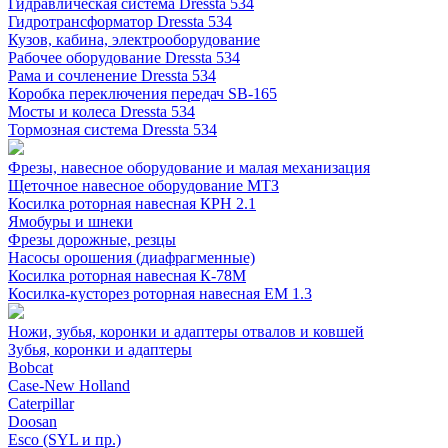
Гидравлическая система Dressta 534
Гидротрансформатор Dressta 534
Кузов, кабина, электрооборудование
Рабочее оборудование Dressta 534
Рама и сочленение Dressta 534
Коробка переключения передач SB-165
Мосты и колеса Dressta 534
Тормозная система Dressta 534
Фрезы, навесное оборудование и малая механизация
Щеточное навесное оборудование МТЗ
Косилка роторная навесная КРН 2.1
Ямобуры и шнеки
Фрезы дорожные, резцы
Насосы орошения (диафрагменные)
Косилка роторная навесная К-78М
Косилка-кусторез роторная навесная ЕМ 1.3
Ножи, зубья, коронки и адаптеры отвалов и ковшей
Зубья, коронки и адаптеры
Bobcat
Case-New Holland
Caterpillar
Doosan
Esco (SYL и пр.)