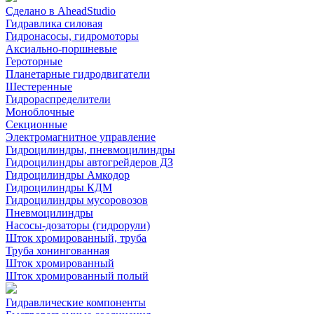
Сделано в AheadStudio
Гидравлика силовая
Гидронасосы, гидромоторы
Аксиально-поршневые
Героторные
Планетарные гидродвигатели
Шестеренные
Гидрораспределители
Моноблочные
Секционные
Электромагнитное управление
Гидроцилиндры, пневмоцилиндры
Гидроцилиндры автогрейдеров ДЗ
Гидроцилиндры Амкодор
Гидроцилиндры КДМ
Гидроцилиндры мусоровозов
Пневмоцилиндры
Насосы-дозаторы (гидрорули)
Шток хромированный, труба
Труба хонингованная
Шток хромированный
Шток хромированный полый
Гидравлические компоненты