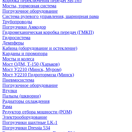
Коробка переключения передач SB-165
Мосты, тормозная система
Погрузочное оборудование
Система рулевого управления, шарнирная рама
Трубопроводы
Погрузчики Амкодор
Гидромеханическая коробка передач (ГМКП)
Гидросистема
Демпферы
Кабина (оборудование и остекление)
Карданы и промопора
Мосты и колеса
Мост ОДМ, Т-150 (Харьков)
Мост У2210 (Минск, Муром)
Мост У2210 Гидротормоза (Минск)
Пневмосистема
Погрузочное оборудование
Втулки
Пальцы (шкворни)
Радиаторы охлаждения
Рама
Редуктор отбора мощности (РОМ)
Электрооборудование
Погрузчики шахтные LK-1
Погрузчики Dressta 534