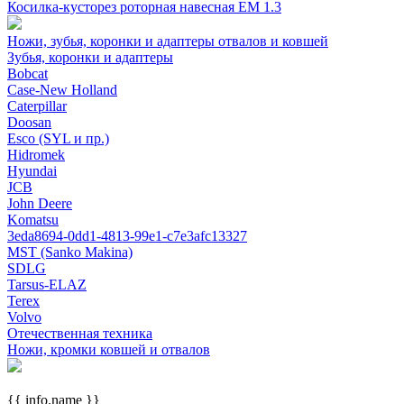
Косилка-кусторез роторная навесная ЕМ 1.3
Ножи, зубья, коронки и адаптеры отвалов и ковшей
Зубья, коронки и адаптеры
Bobcat
Case-New Holland
Caterpillar
Doosan
Esco (SYL и пр.)
Hidromek
Hyundai
JCB
John Deere
Komatsu
3eda8694-0dd1-4813-99e1-c7e3afc13327
MST (Sanko Makina)
SDLG
Tarsus-ELAZ
Terex
Volvo
Отечественная техника
Ножи, кромки ковшей и отвалов
{{ info.name }}