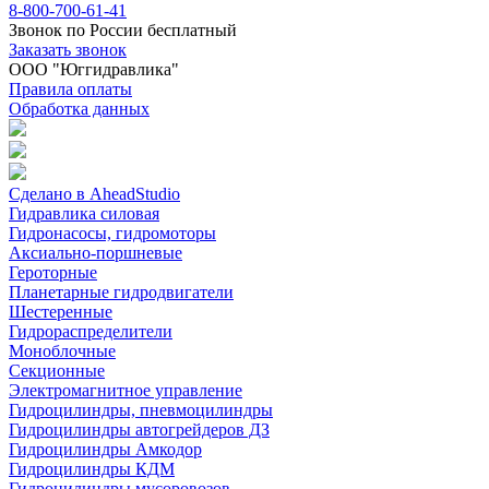
8-800-700-61-41
Звонок по России бесплатный
Заказать звонок
ООО "Юггидравлика"
Правила оплаты
Обработка данных
Сделано в AheadStudio
Гидравлика силовая
Гидронасосы, гидромоторы
Аксиально-поршневые
Героторные
Планетарные гидродвигатели
Шестеренные
Гидрораспределители
Моноблочные
Секционные
Электромагнитное управление
Гидроцилиндры, пневмоцилиндры
Гидроцилиндры автогрейдеров ДЗ
Гидроцилиндры Амкодор
Гидроцилиндры КДМ
Гидроцилиндры мусоровозов