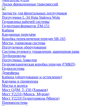
Диски фрикционные трансмиссий
Запчасти для фронтальных погрузчиков
Погрузчики L-34 Huta Stalowa Wola
Гидравлика рабочей системы
Гидротрансформатор ZM-151
Кабина
Карданные передачи
Коробка переключения передач SB-165
Мосты, тормозная система
Погрузочное оборудование
Система рулевого управления, шарнирная рама
Трубопроводы
Погрузчики Амкодор
Гидромеханическая коробка передач (ГМКП)
Гидросистема
Демпферы
Кабина (оборудование и остекление)
Карданы и промопора
Мосты и колеса
Мост ОДМ, Т-150 (Харьков)
Мост У2210 (Минск, Муром)
Мост У2210 Гидротормоза (Минск)
Пневмосистема