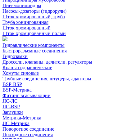
Пневмоцилиндры
Насосы-дозаторы (гидрорули)
Шток хромированный, труба
Труба хонингованная
Шток хромированный
Шток хромированный полый
Гидравлические компоненты
Быстроразъемные соединения
Гидрозамки
Дроссели, клапаны, делители, регуляторы
Краны гидравлические
Хомуты силовые
Трубные соединения, штуцеры, адаптеры
BSP-BSP
BSP-Метрика
Фитинг всасывающий
JIC-JIC
JIC-BSP
Заглушки
Метрика-Метрика
JIC-Метрика
Поворотное соединение
Проходные соединения