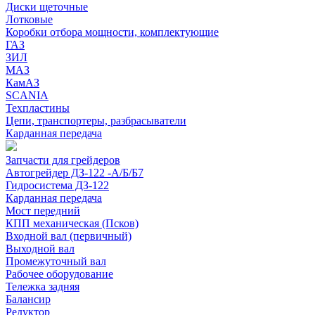
Диски щеточные
Лотковые
Коробки отбора мощности, комплектующие
ГАЗ
ЗИЛ
МАЗ
КамАЗ
SCANIA
Техпластины
Цепи, транспортеры, разбрасыватели
Карданная передача
Запчасти для грейдеров
Автогрейдер ДЗ-122 -А/Б/Б7
Гидросистема ДЗ-122
Карданная передача
Мост передний
КПП механическая (Псков)
Входной вал (первичный)
Выходной вал
Промежуточный вал
Рабочее оборудование
Тележка задняя
Балансир
Редуктор