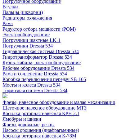
Погрузочное оборудование
Втулки
Пальцы (шкворни)
Радиаторы охлаждения
Рама
Редуктор отбора мощности (РОМ)
Электрооборудование
Погрузчики шахтные LK-1
Погрузчики Dressta 534
Гидравлическая система Dressta 534
Гидротрансформатор Dressta 534
Кузов, кабина, электрооборудование
Рабочее оборудование Dressta 534
Рама и сочленение Dressta 534
Коробка переключения передач SB-165
Мосты и колеса Dressta 534
Тормозная система Dressta 534
Фрезы, навесное оборудование и малая механизация
Щеточное навесное оборудование МТЗ
Косилка роторная навесная КРН 2.1
Ямобуры и шнеки
Фрезы дорожные, резцы
Насосы орошения (диафрагменные)
Косилка роторная навесная К-78М