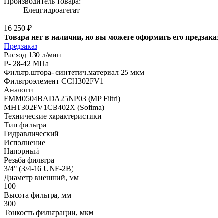
Производитель товара:
Елецгидроагегат
16 250 ₽
Товара нет в наличии, но вы можете оформить его предзака
Предзаказ
Расход 130 л/мин
Р- 28-42 МПа
Фильтр.штора- синтетич.материал 25 мкм
Фильтроэлемент CCH302FV1
Аналоги
FMM0504BADA25NP03 (MP Filtri)
MHT302FV1CB402X (Sofima)
Технические характеристики
Тип фильтра
Гидравлический
Исполнение
Напорный
Резьба фильтра
3/4" (3/4-16 UNF-2B)
Диаметр внешний, мм
100
Высота фильтра, мм
300
Тонкость фильтрации, мкм